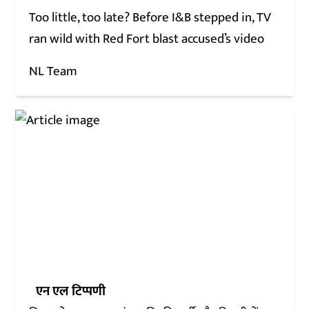
Too little, too late? Before I&B stepped in, TV
ran wild with Red Fort blast accused’s video
NL Team
एन एल टिप्पणी