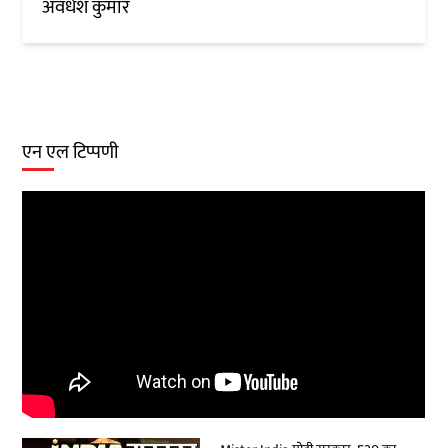
अवधेश कुमार
एन एल टिप्पणी