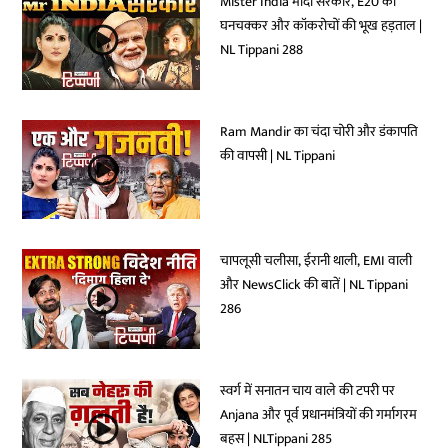
Mister India मोदी सरकार, E20 का
घनचक्कर और कॉकरोचों की भूख हड़ताल |
NL Tippani 288
Ram Mandir का चंदा चोरी और डंकापति
की वापसी | NL Tippani
चापलूसी चलीसा, ईरानी थाली, EMI वाली
और NewsClick की बातें | NL Tippani
286
स्वर्ग में सनातन चाय वाले की टपरी पर
Anjana और पूर्व प्रधानमंत्रियों की गर्मागरम
बहस | NLTippani 285