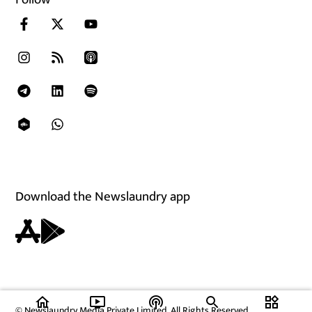
Download the Newslaundry app
home
ondemand_video
podcasts
widgets
© Newslaundry Media Private Limited. All Rights Reserved.