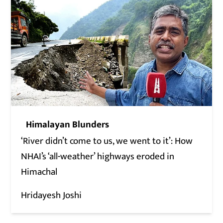
Himalayan Blunders
‘River didn’t come to us, we went to it’: How
NHAI’s ‘all-weather’ highways eroded in
Himachal
Hridayesh Joshi