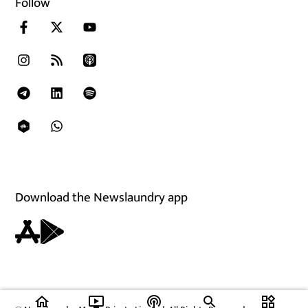
Follow
Download the Newslaundry app
home
ondemand_video
podcasts
widgets