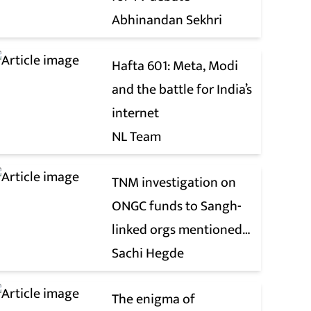
Abhinandan Sekhri
Hafta 601: Meta, Modi
and the battle for India’s
internet
NL Team
TNM investigation on
ONGC funds to Sangh-
linked orgs mentioned
in JPC on Corporate Laws
Sachi Hegde
Bill
The enigma of