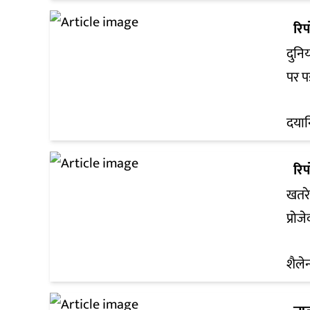
रिपो
दुनिय
पर प
दयान
रिपो
खतरे
प्रोजे
शैलेन