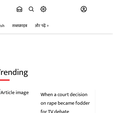
Subscribe
ish
सब्सक्राइब
और पढ़ें
Trending
When a court decision
on rape became fodder
for TV debate