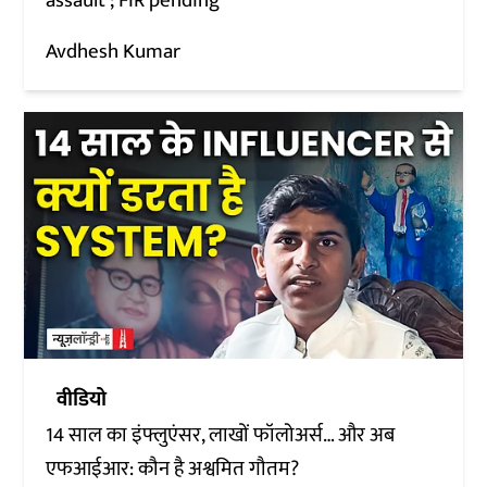
assault’; FIR pending
Avdhesh Kumar
वीडियो
14 साल का इंफ्लुएंसर, लाखों फॉलोअर्स… और अब
एफआईआर: कौन है अश्वमित गौतम?