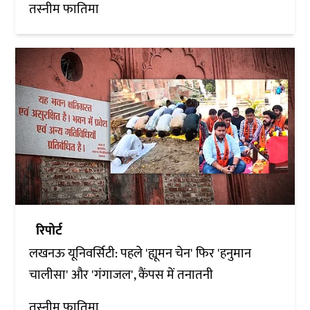
तस्नीम फातिमा
रिपोर्ट
लखनऊ यूनिवर्सिटी: पहले 'ह्यूमन चेन' फिर 'हनुमान
चालीसा' और 'गंगाजल', कैंपस में तनातनी
तस्नीम फातिमा