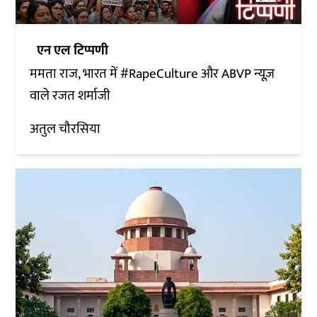
एन एल टिप्पणी
ममता राज, भारत में #RapeCulture और ABVP न्यूज़
वाले रजत शर्माजी
अतुल चौरसिया