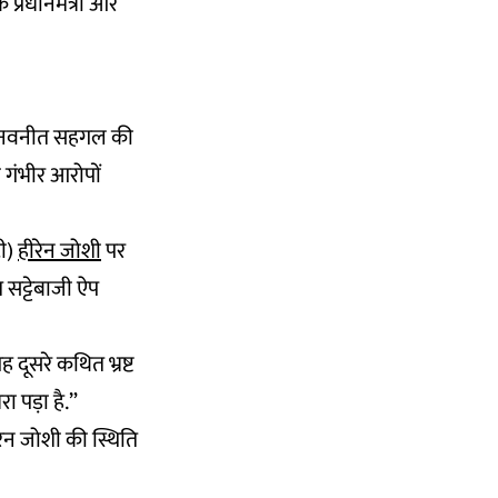
े प्रधानमंत्री और
क्या नवनीत सहगल की
 गंभीर आरोपों
टी)
हीरेन जोशी
पर
त सट्टेबाजी ऐप
ह दूसरे कथित भ्रष्ट
ा पड़ा है.”
हीरेन जोशी की स्थिति