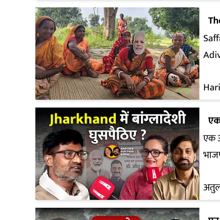
Th
Saff
Adiv
Har
एक
एक औ
भाजप
अतु