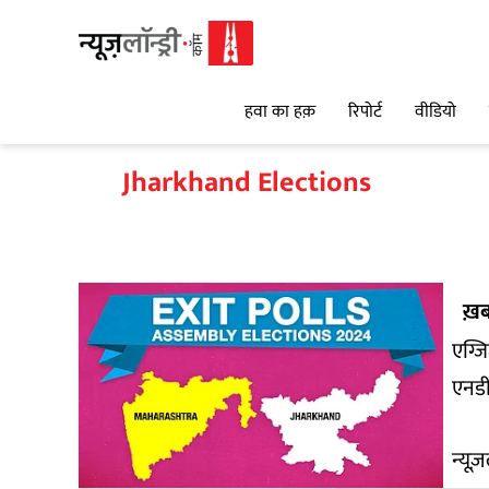
हवा का हक़
रिपोर्ट
वीडियो
Jharkhand Elections
ख़ब
एग्जि
एनडी
न्यूज़