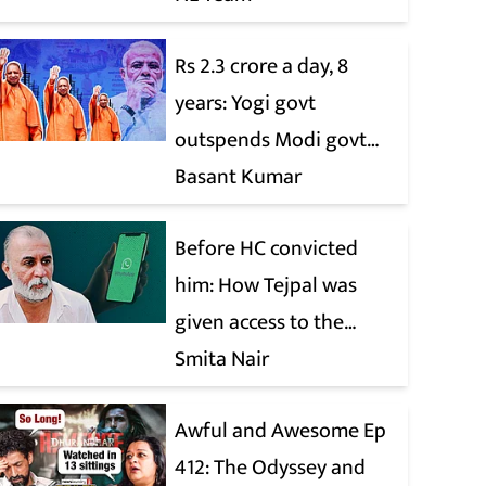
Rs 2.3 crore a day, 8
years: Yogi govt
outspends Modi govt
when it comes to ads
Basant Kumar
Before HC convicted
him: How Tejpal was
given access to the
victim’s personal chats
Smita Nair
to build his defence
Awful and Awesome Ep
412: The Odyssey and