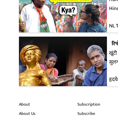
Hin
NL 
रिपो
खूंट
सुल
हृदय
About
Subscription
About Us
Subscribe