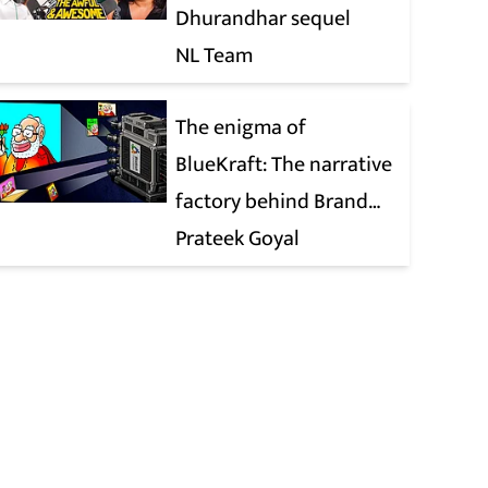
Dhurandhar sequel
NL Team
The enigma of
BlueKraft: The narrative
factory behind Brand
Modi
Prateek Goyal