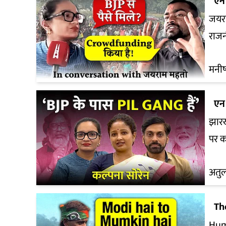
एन 
जयरा
राजन
मनीषा
एन 
झारखं
पर क
अतु
Th
Huma