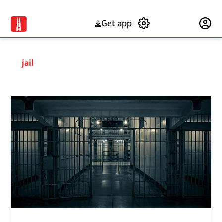
Get app
Subscribe
jail