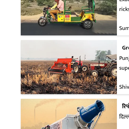
ric
Sum
Gr
Punj
sup
Shi
रिपो
दिल्