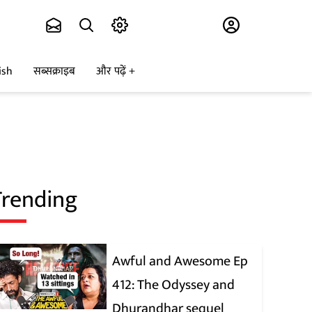
Subscribe
ish
सब्सक्राइब
और पढ़ें
Trending
Awful and Awesome Ep
412: The Odyssey and
Dhurandhar sequel