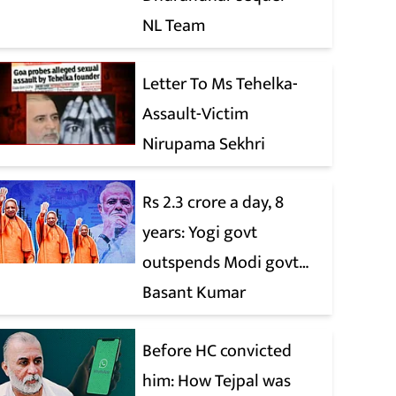
NL Team
Letter To Ms Tehelka-
Assault-Victim
Nirupama Sekhri
Rs 2.3 crore a day, 8
years: Yogi govt
outspends Modi govt
when it comes to ads
Basant Kumar
Before HC convicted
him: How Tejpal was