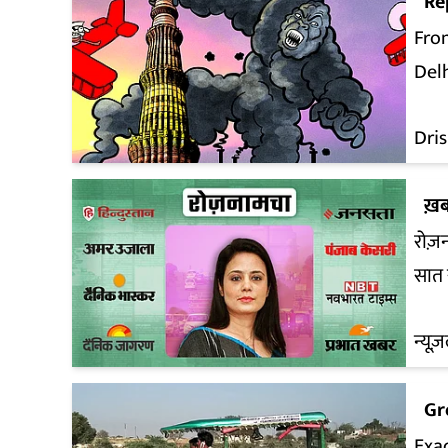
Re
Fro
Delh
Dri
ख़ब
रोज़न
सात 
न्यूज़
Gr
Exac