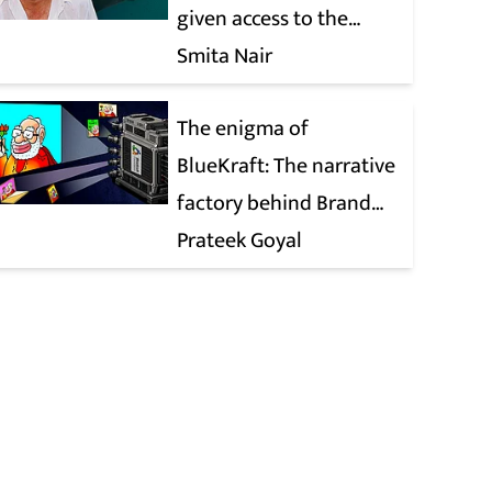
given access to the
victim’s personal chats
Smita Nair
to build his defence
The enigma of
BlueKraft: The narrative
factory behind Brand
Modi
Prateek Goyal