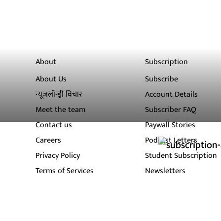
About
Subscription
About Us
Subscribe
न्यूज़लॉन्ड्री विचार
Account Details
Meet the team
Subscriber FAQ
Contact us
Paywall Stories
Careers
Podcast Letters
Privacy Policy
Student Subscription
Terms of Services
Newsletters