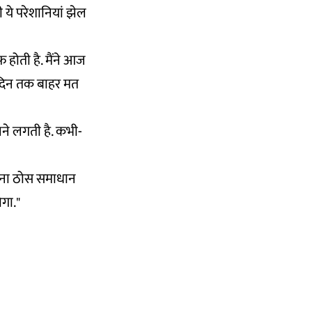
 ये परेशानियां झेल
फ होती है. मैंने आज
छ दिन तक बाहर मत
फूलने लगती है. कभी-
करना ठोस समाधान
गा."