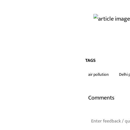
TAGS
air pollution
Delhi 
Comments