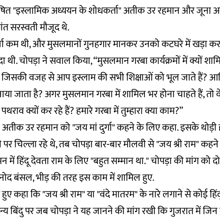
घोषित "इस्लामिक अध्ययन के शोधकर्ता" अतीक उर रहमान और जूना अ
ांत सरस्वती मौजूद थे.
 चर्चा कम थी, और मुसलमानों गुनहगार मानकर उनको कटघरे में खड़ा 
 थी. चोपड़ा ने सवाल किया, “मुसलमान गरबा कार्यक्रमों में क्यों शाम
 है जिसकी वजह से आप इस्लाम की सभी शिक्षाओं को भूल जाते हैं? आखि
नाया जाता है? अगर मुसलमान गरबा में शामिल भर होना चाहते हैं, तो
र पथराव क्यों कर रहे हैं? हमारे गरबा में तुम्हारा क्या काम?”
अतीक उर रहमान को "जय मां दुर्गा" कहने के लिए कहा. इसके थोड़ी 
पर चिल्ला रहे थे, तब चोपड़ा बार-बार मौलवी से "जय श्री राम" कहने 
न में हिंदू देवता राम के लिए "बहुत सम्मान था." चोपड़ा की मांग को द
नोद बंसल, भीड़ की तरह इस काम में शामिल हुए.
 हुए कहा कि "जय श्री राम" या "वंदे मातरम" के नारे लगाने से कोई हिंद
्य बिंदु पर जब चोपड़ा ने यह जानने की मांग रखी कि गुजरात में जिन