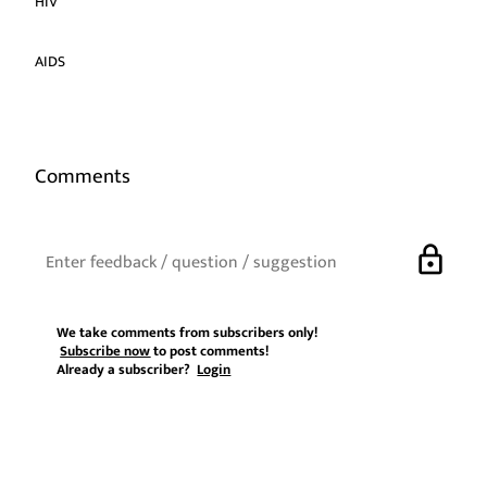
HIV
AIDS
Comments
lock
We take comments from subscribers only!
Subscribe now
to post comments!
Already a subscriber?
Login