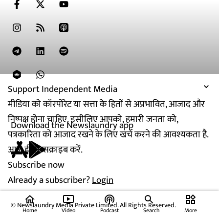
Support Independent Media
मीडिया को कॉरपोरेट या सत्ता के हितों से अप्रभावित, आजाद और
निष्पक्ष होना चाहिए. इसीलिए आपको, हमारी जनता को,
Download the Newslaundry app
पत्रकारिता को आजाद रखने के लिए खर्च करने की आवश्यकता है.
आज ही सब्सक्राइब करें.
Subscribe now
Already a subscriber?
Login
home
ondemand_video
podcasts
widgets
© Newslaundry Media Private Limited. All Rights Reserved.
Home
Video
Podcast
Search
More