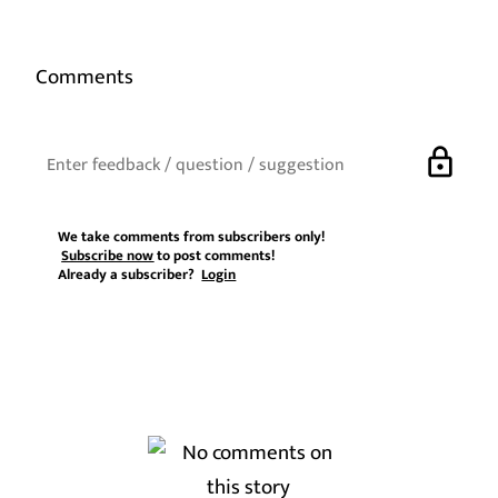
Comments
lock
We take comments from subscribers only!
Subscribe now
to post comments!
Already a subscriber?
Login