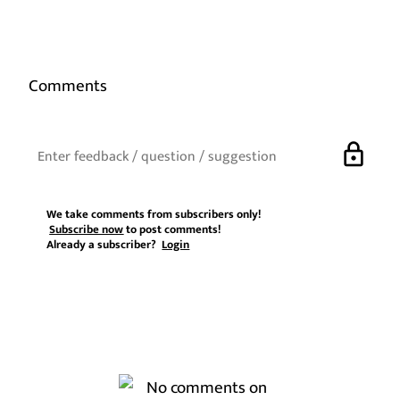
Comments
lock
We take comments from subscribers only!
Subscribe now
to post comments!
Already a subscriber?
Login