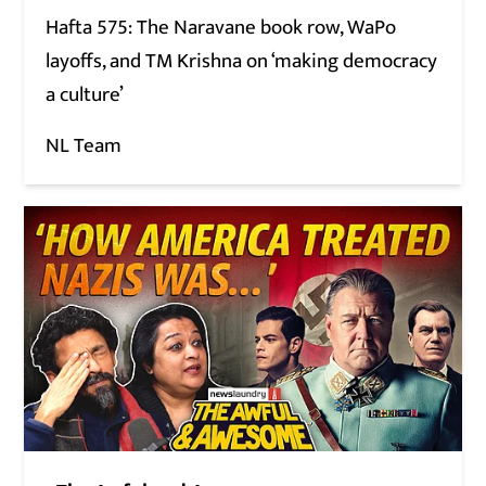
Hafta 575: The Naravane book row, WaPo
layoffs, and TM Krishna on ‘making democracy
a culture’
NL Team