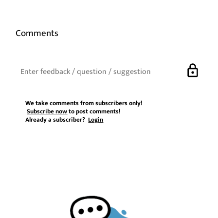
Comments
lock
We take comments from subscribers only!
Subscribe now
to post comments!
Already a subscriber?
Login