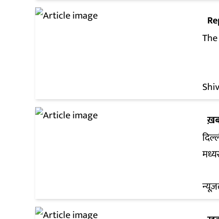
Re
The
Shi
ख़ब
दिल्
मध्य
न्यूज़