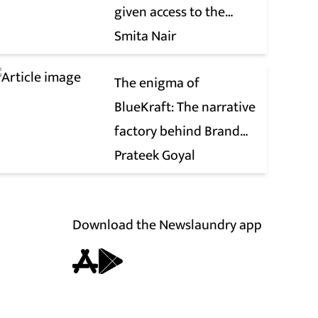
given access to the
victim’s personal chats
Smita Nair
to build his defence
The enigma of
BlueKraft: The narrative
factory behind Brand
Modi
Prateek Goyal
Download the Newslaundry app