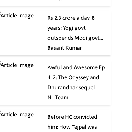
Rs 2.3 crore a day, 8
years: Yogi govt
outspends Modi govt
when it comes to ads
Basant Kumar
Awful and Awesome Ep
412: The Odyssey and
Dhurandhar sequel
NL Team
Before HC convicted
him: How Tejpal was