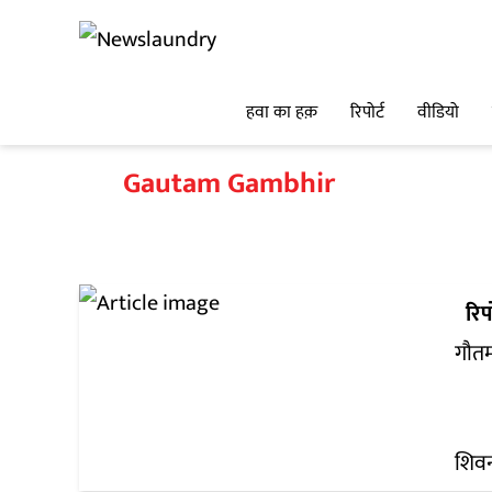
हवा का हक़
रिपोर्ट
वीडियो
Gautam Gambhir
रिपो
गौतम 
शिवन