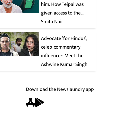
him: How Tejpal was
given access to the
victim’s personal chats
Smita Nair
to build his defence
Advocate ‘for Hindus’,
celeb-commentary
influencer: Meet the
latest complainants
Ashwine Kumar Singh
against CJP
Download the Newslaundry app