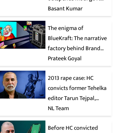
when it comes to ads
Basant Kumar
The enigma of
BlueKraft: The narrative
factory behind Brand
Modi
Prateek Goyal
2013 rape case: HC
convicts former Tehelka
editor Tarun Tejpal,
reverses 2021 acquittal
NL Team
Before HC convicted