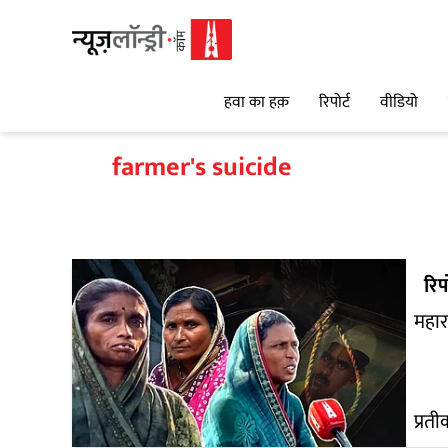
हवा का हक़
रिपोर्ट
वीडियो
farmer's suicide
रिपो
महार
प्रत