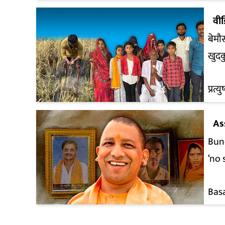
वी
बेमौ
खुदक
प्रत्य
As
Bun
‘no 
Bas