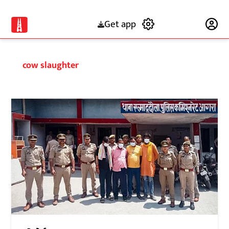
Get app
Subscribe
cow slaughter