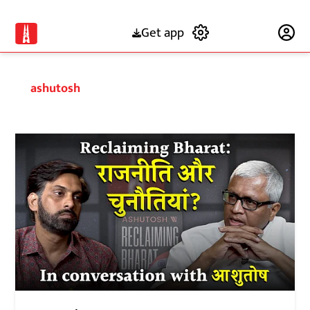
Get app
Subscribe
ashutosh