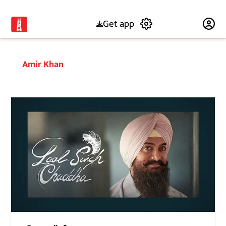
Get app
Subscribe
Amir Khan