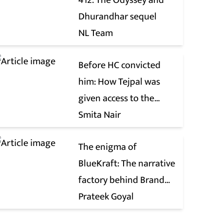
412: The Odyssey and
Dhurandhar sequel
NL Team
Before HC convicted
him: How Tejpal was
given access to the
victim’s personal chats
Smita Nair
to build his defence
The enigma of
BlueKraft: The narrative
factory behind Brand
Modi
Prateek Goyal