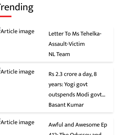
Trending
Letter To Ms Tehelka-
Assault-Victim
NL Team
Rs 2.3 crore a day, 8
years: Yogi govt
outspends Modi govt
when it comes to ads
Basant Kumar
Awful and Awesome Ep