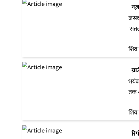
नज़
जसवं
'सत
शिव 
ग्रा
भयंक
तक 
शिव 
रिपो