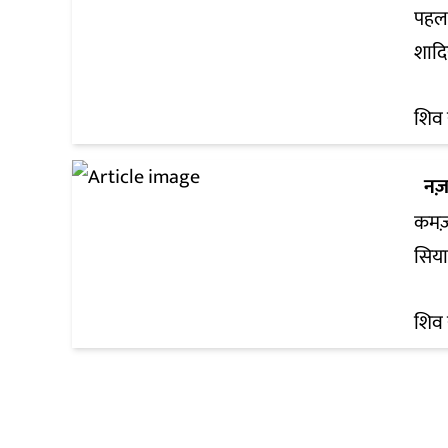
पहलग
शादि
शिव 
नज़
कमज
सिया
शिव 