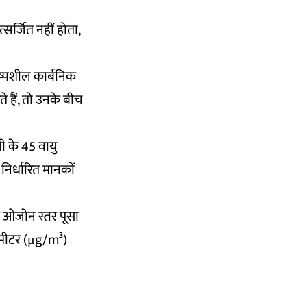
सर्जित नहीं होता,
ष्पशील कार्बनिक
े हैं, तो उनके बीच
ी के 45 वायु
 निर्धारित मानकों
क ओजोन स्तर पूसा
घन मीटर (μg/m³)