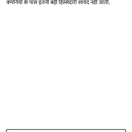
कंपनियों के पास इतनी बड़ी हिस्सेदारी शायद नहीं जाती.
स्वतंत्र पत्रकारिता यानि नागरिकों की आजादी की
गारंटी
एक-दो बातें आपसे कहनी हैं. न्यूज़लॉन्ड्री की ये खबर आप तक
पहुंचाने के पीछे हमारा मकसद एक सजग, जागरुक नागरिक
तैयार करना है. इसका आधार स्वतंत्र और निष्पक्ष पत्रकारिता है,
न्यूज़लॉन्ड्री हिंदी ने एक अलग रास्ता चुना है. सब्सक्रिप्शन का
रास्ता. हमारी सात सदस्यों की टीम को आपके समर्थन की जरूरत
है.