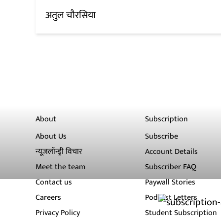
अतुल चौरसिया
About
Subscription
About Us
Subscribe
न्यूज़लॉन्ड्री विचार
Account Details
Meet the team
Subscriber FAQ
Contact us
Paywall Stories
Careers
Podcast Letters
Privacy Policy
Student Subscription