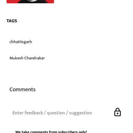
TAGS
chhattisgarh
Mukesh Chandrakar
Comments
lock
We take comments from subscribers only!