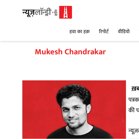
हवा का हक़
रिपोर्ट
वीडियो
Mukesh Chandrakar
ख़ब
पत्र
की च
न्यूज़