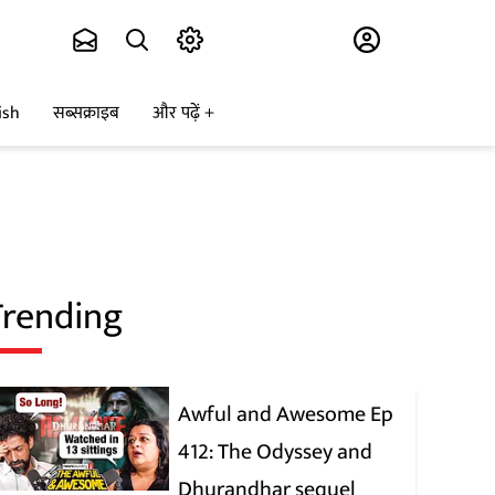
Subscribe
ish
सब्सक्राइब
और पढ़ें
Trending
Awful and Awesome Ep
412: The Odyssey and
Dhurandhar sequel