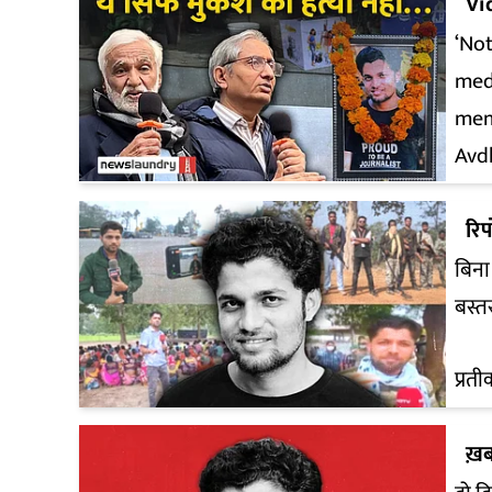
Vi
‘Not
med
mem
Avd
रिपो
बिना
बस्त
प्रत
ख़ब