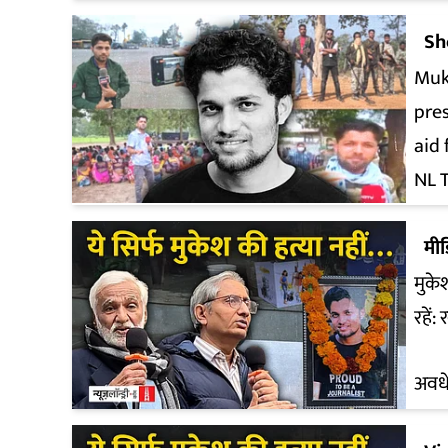
Sh
Muk
pre
aid 
NL 
मी
मुके
रहें:
अवधे