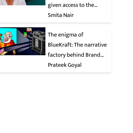
given access to the
victim’s personal chats
Smita Nair
to build his defence
The enigma of
BlueKraft: The narrative
factory behind Brand
Modi
Prateek Goyal