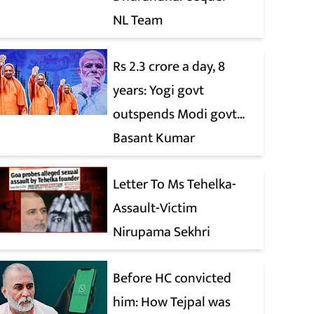
NL Team
Rs 2.3 crore a day, 8
years: Yogi govt
outspends Modi govt
when it comes to ads
Basant Kumar
Letter To Ms Tehelka-
Assault-Victim
Nirupama Sekhri
Before HC convicted
him: How Tejpal was