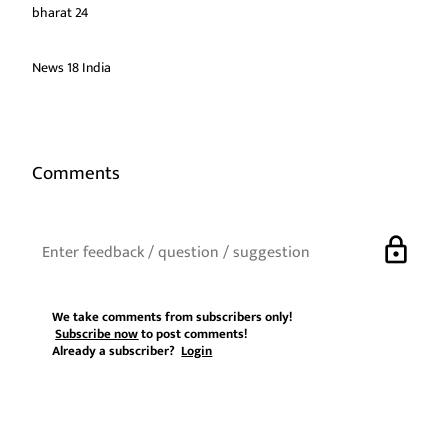
bharat 24
News 18 India
Comments
lock
We take comments from subscribers only!
Subscribe now
to post comments!
Already a subscriber?
Login