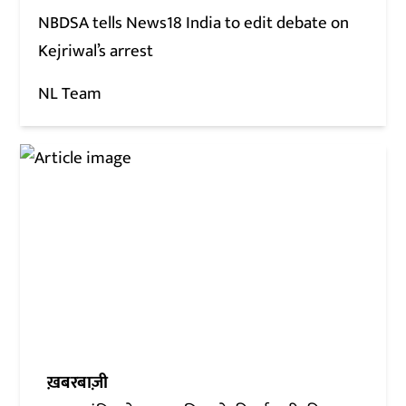
NBDSA tells News18 India to edit debate on
Kejriwal’s arrest
NL Team
ख़बरबाज़ी