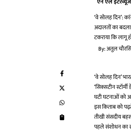
एन एल इंटरव्यूज
‘वे सोलह दिन’: कां
अदालतों का बदला हु
टकराया कि लागू हो
By:
अतुल चौरस
‘वे सोलह दिन’ भारत
‘सिक्सटीन स्टॉर्मी
घटी घटनाओं को आर
इस किताब को पढ़त
तीखी संसदीय बहसों
पहले संशोधन का रास