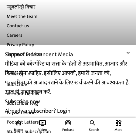
न्यूज़लॉन्ड्री विचार
Meet the team
Contact us
Careers
Privacy Policy
Support Independent Media
Terms of Services
मीडिया को कॉरपोरेट या सत्ता के हितों से अप्रभावित, आजाद और
निष्पक्ष होना चाहिए. इसीलिए आपको, हमारी जनता को,
Subscription
पत्रकारिता को आजाद रखने के लिए खर्च करने की आवश्यकता है.
Subscribe
आज ही सब्सक्राइब करें.
Account Details
Subscribe now
Subscriber FAQ
Already a subscriber?
Login
Paywall Stories
Podcast Letters
home
ondemand_video
podcasts
widgets
Home
Video
Podcast
Search
More
Student Subscription