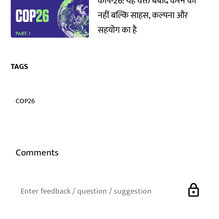
कॉप-26: यह वक्त बर्बाद करने का
नहीं बल्कि साहस, कल्पना और
सहयोग का है
TAGS
COP26
Comments
lock