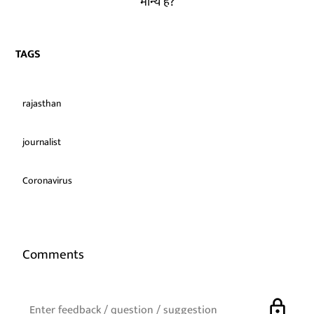
मान्य हैं?
TAGS
rajasthan
journalist
Coronavirus
Comments
lock