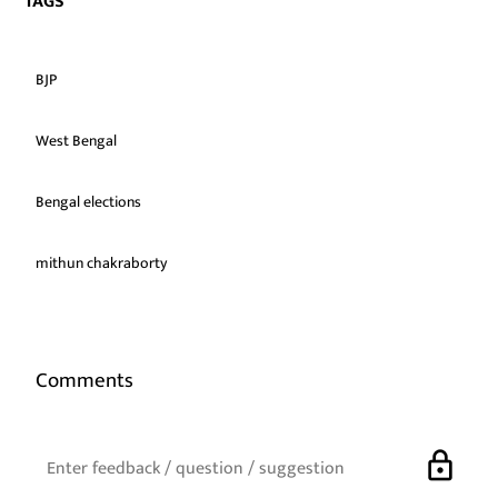
TAGS
BJP
West Bengal
Bengal elections
mithun chakraborty
Comments
lock