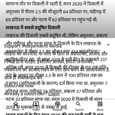
सामान्य तौर पर दिवाली में रहती है. साल 2020 में दिवाली में
अमृतसर में पीएम 2.5 की मौजूदगी 64 प्रतिशत पर, चंडीगढ़ में
69 प्रतिशत पर और पटना में 62 प्रतिशत पर पहुंच गई थी.
लखनऊ में सबसे प्रदूषित दिवाली
लखनऊ की दिवाली सबसे प्रदूषित थी, लेकिन अमृतसर, अंबाला
और चंडीगढ़ और पटना साफ थे. दिवाली के दिन लखनऊ के
Support Independent Media
तालकटोरा में पीएम 2.5 का औसत स्तर 434 माइक्रोग्राम/
मीडिया को कॉरपोरेट या सत्ता के हितों से अप्रभावित, आजाद और
क्यूबिक मीटर रहा, जो साल 2019 में इसी दिन के मुकाबले 237
निष्पक्ष होना चाहिए. इसीलिए आपको, हमारी जनता को,
अधिक रही. साल 2020 में दिवाली की दोपहर से रात तक प्रति
पत्रकारिता को आजाद रखने के लिए खर्च करने की आवश्यकता है.
घंटा के आधार पर पीएम 2.5 के स्तर में 100 प्रतिशत तक का
आज ही सब्सक्राइब करें.
इजाफा (आतिशबाजी के कारण) दर्ज किया गया था. अमृतसर 7
Subscribe now
प्रतिशत साफ, चंडीगढ़ 56 प्रतिशत, अंबाला 57 प्रतिशत और
Already a subscriber?
Login
पटना 22 प्रतिशत साफ रहा. साल 2020 में दिवाली भी साल
home
ondemand_video
podcasts
widgets
2019 के मुकाबले देर से नवंबर में आई.
Home
Video
Podcast
Search
More