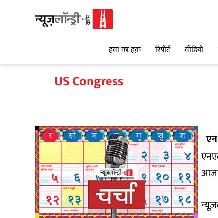
हवा का हक़
रिपोर्ट
वीडियो
US Congress
एन
एनएल
आजाद
न्यूज़