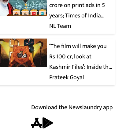
crore on print ads in 5
years; Times of India
biggest beneficiary
NL Team
‘The film will make you
Rs 100 cr, look at
Kashmir Files’: Inside the
quiet capture of
Prateek Goyal
Bollywood
Download the Newslaundry app