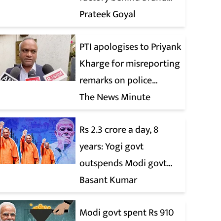
Modi
Prateek Goyal
PTI apologises to Priyank
Kharge for misreporting
remarks on police
constable exam
The News Minute
Rs 2.3 crore a day, 8
years: Yogi govt
outspends Modi govt
when it comes to ads
Basant Kumar
Modi govt spent Rs 910