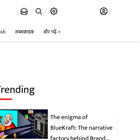
Subscribe
ish
सब्सक्राइब
और पढ़ें
Trending
The enigma of
BlueKraft: The narrative
factory behind Brand