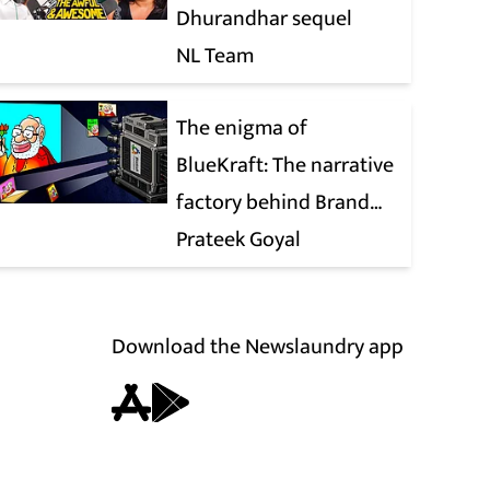
Dhurandhar sequel
NL Team
The enigma of
BlueKraft: The narrative
factory behind Brand
Modi
Prateek Goyal
Download the Newslaundry app