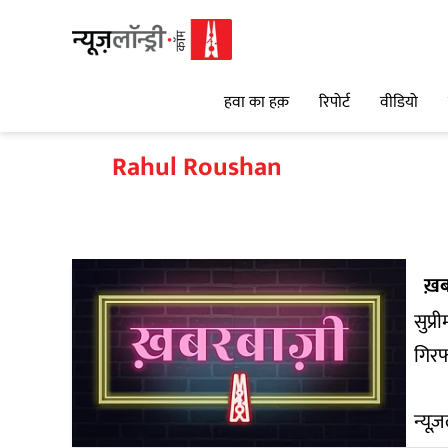
हवा का हक़
रिपोर्ट
वीडियो
Rahul Roushan
ख़ब
सुप्
गिरफ
न्यूज़