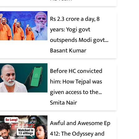
Rs 2.3 crore a day, 8
years: Yogi govt
outspends Modi govt
when it comes to ads
Basant Kumar
Before HC convicted
him: How Tejpal was
given access to the
victim’s personal chats
Smita Nair
to build his defence
Awful and Awesome Ep
412: The Odyssey and