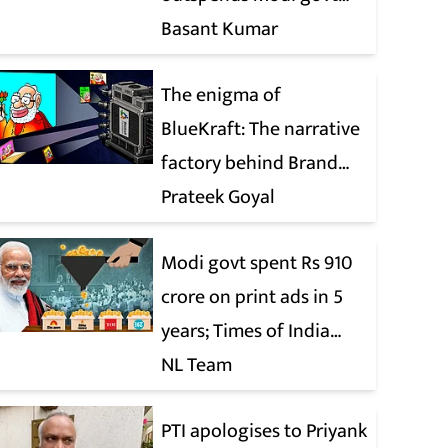
when it comes to ads
Basant Kumar
The enigma of
BlueKraft: The narrative
factory behind Brand
Modi
Prateek Goyal
Modi govt spent Rs 910
crore on print ads in 5
years; Times of India
biggest beneficiary
NL Team
PTI apologises to Priyank