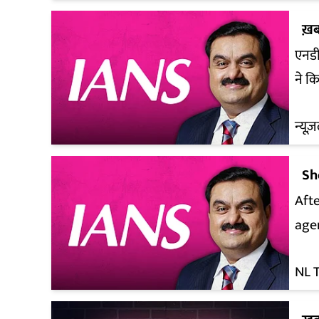
ख़ब
एनडी
ने क
न्यूज़
Sh
Aft
age
NL 