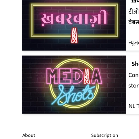
ख़ब
टीओ
वेबस
न्यूज़
Sh
Conf
stor
NL 
About
Subscription