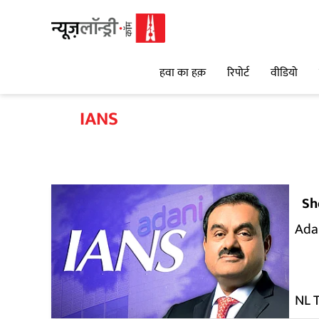
हवा का हक़
रिपोर्ट
वीडियो
IANS
Sh
Ada
NL 