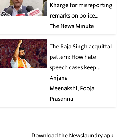
Kharge for misreporting
remarks on police
constable exam
The News Minute
The Raja Singh acquittal
pattern: How hate
speech cases keep
collapsing in court
Anjana
Meenakshi
Pooja
Prasanna
Download the Newslaundry app