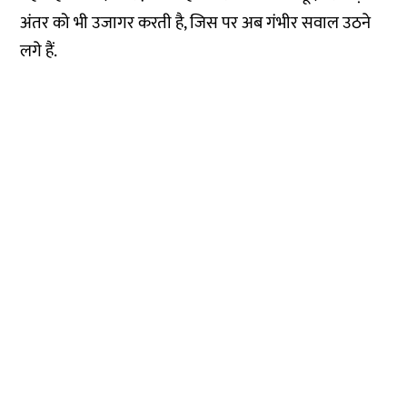
अंतर को भी उजागर करती है, जिस पर अब गंभीर सवाल उठने
लगे हैं.
स्वतंत्र पत्रकारिता यानि नागरिकों की आजादी की
गारंटी
एक-दो बातें आपसे कहनी हैं. न्यूज़लॉन्ड्री की ये खबर आप तक
पहुंचाने के पीछे हमारा मकसद एक सजग, जागरुक नागरिक
तैयार करना है. इसका आधार स्वतंत्र और निष्पक्ष पत्रकारिता है,
न्यूज़लॉन्ड्री हिंदी ने एक अलग रास्ता चुना है. सब्सक्रिप्शन का
रास्ता. हमारी सात सदस्यों की टीम को आपके समर्थन की जरूरत
है.