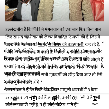
उल्लेखनीय है कि पिंकी ने मंगलवार को एक बार फिर बिना नाम
लिए सांसद चंद्रशेखर को लेकर विवादित टिप्पणी की है. जिसमें
Support Independent Media
वह दलित नेताओं को
‘समुदाय विशेष की कठपुतली’
कह रहे हैं.
मीडिया को कॉरपोरेट या सत्ता के हितों से अप्रभावित, आजाद और
पिंकी के वकील कटारा कहते हैं, "दिल्ली-एनसीआर के अलावा
निष्पक्ष होना चाहिए. इसीलिए आपको, हमारी जनता को,
उनके ऊपर सहारनपुर, बागपत में भी केस दर्ज हैं. वे आगे जोड़ते हैं
पत्रकारिता को आजाद रखने के लिए खर्च करने की आवश्यकता है.
कि धारा 144 तोड़ने और बिना इजाजत पंचायत करने के कई
आज ही सब्सक्राइब करें.
मुकदमे दर्ज हैं. उपरोक्त सभी मुकदमों को छोड़ दिया जाए तो ऐसे
Subscribe now
8-10 मुकदमें और होंगे."
Already a subscriber?
Login
कटारा बताते हैं कि पिंकी चौधरी पर मामूली धाराओं में 3 केस
उत्तराखंड राज्य में भी दर्ज हैं. हालांकि, उनकी क्या स्थिति है ऐसी
home
ondemand_video
podcasts
widgets
कोई जानकारी नहीं है. न ही कोई नोटिस आते हैं.
Home
Video
Podcast
Search
More