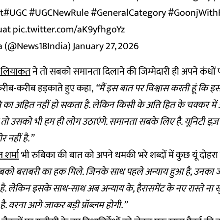
t
#UGC
#UGCNewRule
#GeneralCategory
#GoonjWith
uat
pic.twitter.com/aK9yfhgoYz
a (@News18India)
January 27, 2026
ा लियाकत
ने तो सबको समानता दिलाने की जिम्मेदारी ही अपने कंधों प
रीब-करीब हड़काते हुए कहा,
“मैं इस बात पर विश्वास करती हूं कि इस
ति का अहित नहीं हो सकता है. लेकिन किसी के अति हित के चक्कर मे
ै तो उसको भी हम ही लोग उठाएंगे. समानता सबके लिए है. यूनिटी इज
 नहीं है.”
 शर्मा
भी रुबिका की बात को अपने धमकी भरे शब्दों में कुछ यूं दोहरा 
को बराबरी का हक मिले. जिनके साथ पहले अन्याय हुआ है, उनका ज्
. लेकिन इसके साथ-साथ अब अन्याय के, हैरासमेंट के नए रास्ते ना ख
ै. वरना आगे जाकर बड़ी प्रॉब्लम होगी.”