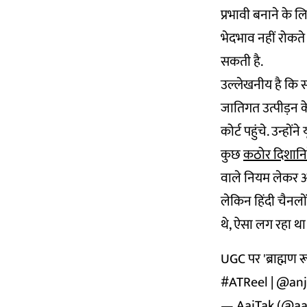
प्रभावी बनाने के ल
भेदभाव नहीं रोकते 
सकती है.
उल्लेखनीय है कि स
जातिगत उत्पीड़न क
कोर्ट पहुंचे. उन्हो
कुछ
कठोर दिशानिर
वाले नियम लेकर आय
लेकिन हिंदी चैनलो
थे, ऐसा लग रहा था
UGC पर 'ब्राह्मण रू
#ATReel
|
@anj
— AajTak (@aa