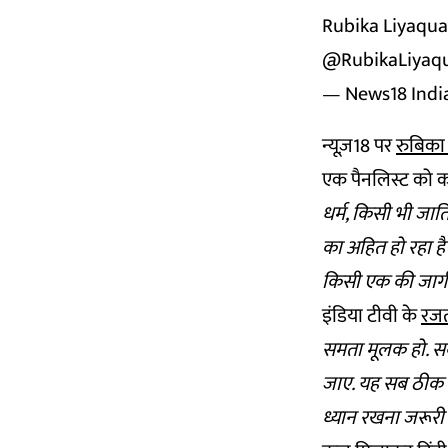
Rubika Liyaqua
@RubikaLiyaq
— News18 Indi
न्यूज़18 पर
रुबिक
एक पैनलिस्ट को क
धर्म, किसी भी जा
का अहित हो रहा ह
किसी एक की जागीर
इंडिया टीवी के
रजत
समता मूलक हो. सब
जाए. यह सब ठीक है
ध्यान रखना जरूरी ह