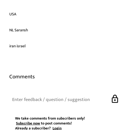
USA
NL Saransh
iran israel
Comments
lock
We take comments from subscribers only!
Subscribe now
to post comments!
Already a subscriber?
Login