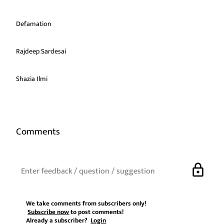
Defamation
Rajdeep Sardesai
Shazia Ilmi
Comments
lock
We take comments from subscribers only!
Subscribe now
to post comments!
Already a subscriber?
Login