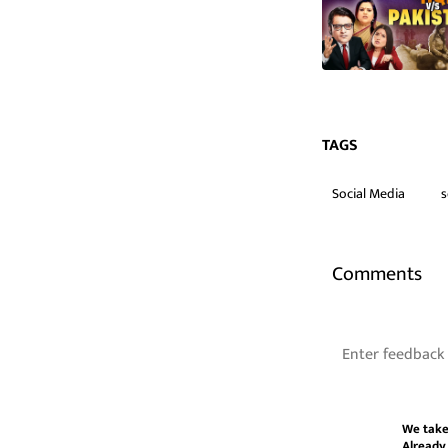
TAGS
Social Media
s
Comments
We take
Already