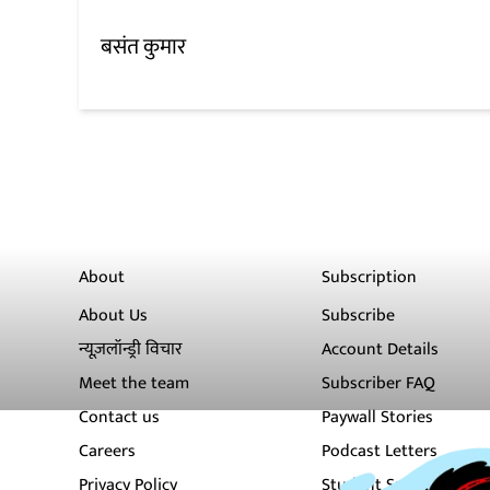
बसंत कुमार
About
Subscription
About Us
Subscribe
न्यूज़लॉन्ड्री विचार
Account Details
Meet the team
Subscriber FAQ
Contact us
Paywall Stories
Careers
Podcast Letters
Privacy Policy
Student Subscription