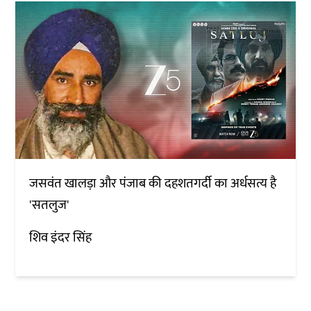
जसवंत खालड़ा और पंजाब की दहशतगर्दी का अर्धसत्य है
'सतलुज'
शिव इंदर सिंह