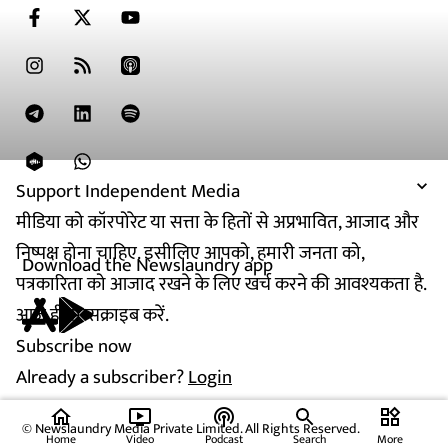
Support Independent Media
मीडिया को कॉरपोरेट या सत्ता के हितों से अप्रभावित, आजाद और
निष्पक्ष होना चाहिए. इसीलिए आपको, हमारी जनता को,
Download the Newslaundry app
पत्रकारिता को आजाद रखने के लिए खर्च करने की आवश्यकता है.
आज ही सब्सक्राइब करें.
Subscribe now
Already a subscriber?
Login
home
ondemand_video
podcasts
widgets
© Newslaundry Media Private Limited. All Rights Reserved.
Home
Video
Podcast
Search
More